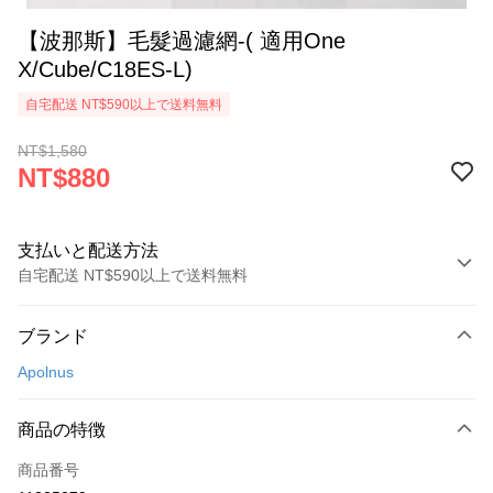
【波那斯】毛髮過濾網-( 適用One
X/Cube/C18ES-L)
自宅配送 NT$590以上で送料無料
NT$1,580
NT$880
支払いと配送方法
自宅配送 NT$590以上で送料無料
お支払い方法
ブランド
クレジットカード1回払い
Apolnus
クレジットカード分割払い
3回払い、金利0、毎回
NT$293
21行の銀行
商品の特徴
6回払い、金利0、毎回
NT$146
21行の銀行
合作金庫商業銀行
第一商業銀行
商品番号
華南商業銀行
彰化商業銀行
12回払い、金利0、毎回
NT$73
21行の銀行
合作金庫商業銀行
第一商業銀行