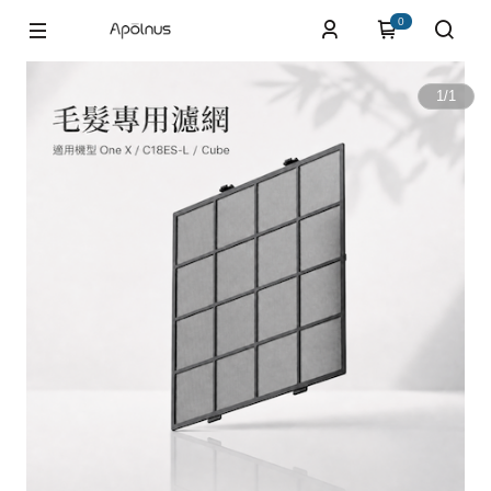
0
1
/
1