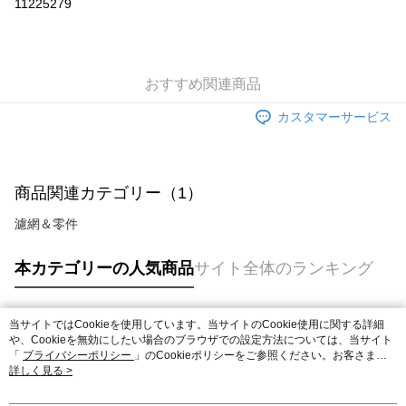
11225279
上海商業儲蓄銀行
台北富邦商業銀行
華南商業銀行
彰化商業銀行
合作金庫商業銀行
第一商業銀行
LINE Pay
国泰世華商業銀行
兆豐國際商業銀行
上海商業儲蓄銀行
台北富邦商業銀行
華南商業銀行
彰化商業銀行
台湾中小企業銀行
台中商業銀行
国泰世華商業銀行
兆豐國際商業銀行
Apple Pay
上海商業儲蓄銀行
台北富邦商業銀行
HSBC(台湾)商業銀行
華泰商業銀行
台湾中小企業銀行
台中商業銀行
国泰世華商業銀行
兆豐國際商業銀行
おすすめ関連商品
聯邦商業銀行
遠東国際商業銀行
HSBC(台湾)商業銀行
華泰商業銀行
JKOPAY
台湾中小企業銀行
台中商業銀行
元大商業銀行
永豐商業銀行
聯邦商業銀行
遠東国際商業銀行
カスタマーサービス
HSBC(台湾)商業銀行
華泰商業銀行
玉山商業銀行
星展(台湾)商業銀行
Easy Wallet
元大商業銀行
永豐商業銀行
聯邦商業銀行
遠東国際商業銀行
台新國際商業銀行
中国信託商業銀行
玉山商業銀行
星展(台湾)商業銀行
元大商業銀行
永豐商業銀行
台湾楽天クレジットカード会社
Plus Pay
台新國際商業銀行
中国信託商業銀行
玉山商業銀行
星展(台湾)商業銀行
台湾楽天クレジットカード会社
商品関連カテゴリー（1）
台新國際商業銀行
中国信託商業銀行
OP Pay Later
台湾楽天クレジットカード会社
説明
濾網＆零件
【OP Pay Later 使用説明】
AFTEE代金後払い
1. 本サービスは台湾大哥大によって提供され、台湾大哥大のユーザーは追
本カテゴリーの人気商品
サイト全体のランキング
加の申請なしで即時に利用可能です。
説明
2. 支払い方法で「OP Pay Later」を選択すると、注文が成立した後に自動
一、 AFTEE代金後払いについて
的に OP Pay Later の取引プロセスに移行し、携帯番号を確認後、分割払
ATM払い
1.お支払い方法でAFTEE代金後払いを選択すると、携帯電話認証ウィンド
いの回数や支払い期限を選択し、支払いを確認すると取引が完了します。
当サイトではCookieを使用しています。当サイトのCookie使用に関する詳細
ウが表示されます。
人気タグ
3. 実際の承認額、分割回数および費用については、後続の取引確認ページ
や、Cookieを無効にしたい場合のブラウザでの設定方法については、当サイト
2.SMSで認証してお支払い手続を進めてください。
配送方法
を基準とします。
「
プライバシーポリシー
」のCookieポリシーをご参照ください。お客さま
3.注文するときのお支払いは不要です。商品はご指定の住所に配送されま
4. 注文成立後30分以内に確認取引を行わない場合や審査が通過しない場
が、当サイトを引き続き使用される場合、当社がサイト利用規約のCookieポリ
詳しく見る >
す。
宅配
シーに基づいてCookieを使用することに同意したものとみなします。
合、注文は自動的にキャンセルされます。「転専審査」に未通過の状況が
4.ご注文が完了すると、携帯に支払い通知のSMSが届きます。アプリ会員
発生した場合は、システムの評価基準に達していないことを意味し、評価