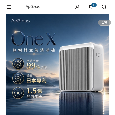
0
1
/
6