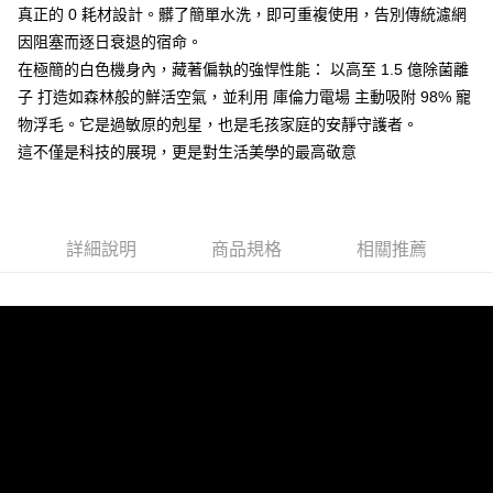
每筆NT$75，滿NT$590(含以上)免運費
【「AFTEE先享後付」結帳流程】
真正的 0 耗材設計。髒了簡單水洗，即可重複使用，告別傳統濾網
醒簡訊。
１．於結帳方式選擇「AFTEE先享後付」後，將跳轉至「AFTEE先享後付」
2.透過簡訊連結打開帳單後，可選擇「超商條碼／台灣大直營門市／銀行轉
因阻塞而逐日衰退的宿命。
離島宅配
結帳頁面，進行簡訊認證並確認金額後，即可完成結帳。
帳／街口支付／iPASS MONEY」等通路繳費。
２．訂單成立數日內，您將收到繳費通知簡訊。
在極簡的白色機身內，藏著偏執的強悍性能： 以高至 1.5 億除菌離
每筆NT$75，滿NT$750(含以上)免運費
３．收到繳費通知簡訊後14天內，點擊此簡訊中的連結，可透過四大超商／
子 打造如森林般的鮮活空氣，並利用 庫倫力電場 主動吸附 98% 寵
【注意事項】
ATM／網路銀行／等多元方式進行付款，方視為交易完成。
國際運送
查看運費
1.本服務係由「台灣大哥大股份有限公司」（以下簡稱本公司）所提供，讓
物浮毛。它是過敏原的剋星，也是毛孩家庭的安靜守護者。
※ 請注意：結帳手續完成當下不需立刻繳費，但若您需要取消訂單，請聯絡
用戶於交易時，得透過本服務購買商品或服務，並由商店將買賣／分期付款
購買商品的店家。未經商家同意取消之訂單仍視為有效，需透過AFTEE先享
這不僅是科技的展現，更是對生活美學的最高敬意
買賣價金債權讓與本公司後，依約使用本公司帳單繳交帳款。
後付繳納相關費用。
2.基於同意付款使用「大哥付你分期」之契約關係目的，商店將以您的個人
※ 交易是否成功請以「AFTEE先享後付 」之結帳頁面顯示為準，若有關於
資料（包含姓名、電話或地址）提供予台灣大哥大進項蒐集、處理及利用，
是否繳費成功／繳費後需取消欲退款等相關疑問，請聯繫「AFTEE先享後付
由本公司與您本人進行分期帳單所需資料之確認、核對及更正。
客戶支援中心」
https://netprotections.freshdesk.com/support/home
3.完整用戶服務條款，請詳閱以下連結：
https://oppay.tw/userRule
詳細說明
商品規格
相關推薦
【注意事項】
１．透過由恩沛科技股份有限公司提供之「AFTEE先享後付」服務完成之交
易，需依本服務之必要範圍內提供個人資料，並將交易相關給付款項請求債
權轉讓予恩沛科技股份有限公司。
２．關於個人資料處理事宜，請瀏覽以下網址：
https://aftee.tw/terms/#terms3
３．未成年的使用者請事先徵得法定代理人或監護人之同意方可使用
「AFTEE先享後付」，若未經同意申辦者引起之損失，本公司不負相關責
任。
４．使用「AFTEE先享後付」時，將依據個別帳號之用戶狀況，依本公司即
時審查核予不同之上限額度；若仍有額度不足之情形，本公司將視審查結果
請求用戶進行身份認證。