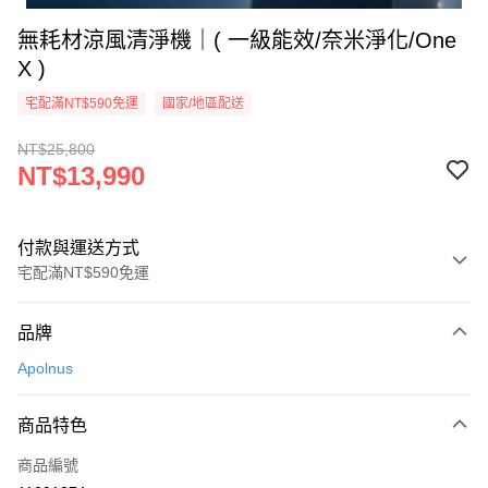
無耗材涼風清淨機｜( 一級能效/奈米淨化/One
X )
宅配滿NT$590免運
國家/地區配送
NT$25,800
NT$13,990
付款與運送方式
宅配滿NT$590免運
付款方式
品牌
信用卡一次付款
Apolnus
信用卡分期付款
3 期 0 利率 每期
NT$4,663
21家銀行
商品特色
6 期 0 利率 每期
NT$2,331
21家銀行
合作金庫商業銀行
第一商業銀行
商品編號
華南商業銀行
彰化商業銀行
12 期 0 利率 每期
NT$1,165
21家銀行
合作金庫商業銀行
第一商業銀行