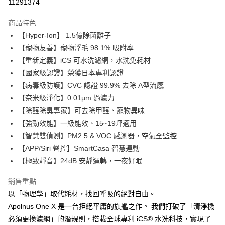
11291374
上海商業儲蓄銀行
台北富邦商業銀行
華南商業銀行
彰化商業銀行
合作金庫商業銀行
第一商業銀行
LINE Pay
國泰世華商業銀行
兆豐國際商業銀行
上海商業儲蓄銀行
台北富邦商業銀行
商品特色
華南商業銀行
彰化商業銀行
臺灣中小企業銀行
台中商業銀行
國泰世華商業銀行
兆豐國際商業銀行
【Hyper-Ion】 1.5億除菌離子
Apple Pay
上海商業儲蓄銀行
台北富邦商業銀行
匯豐（台灣）商業銀行
華泰商業銀行
臺灣中小企業銀行
台中商業銀行
國泰世華商業銀行
兆豐國際商業銀行
【寵物友善】寵物浮毛 98.1% 吸附率
聯邦商業銀行
遠東國際商業銀行
匯豐（台灣）商業銀行
華泰商業銀行
街口支付
臺灣中小企業銀行
台中商業銀行
元大商業銀行
永豐商業銀行
【重新定義】iCS 可水洗濾網，水洗免耗材
聯邦商業銀行
遠東國際商業銀行
匯豐（台灣）商業銀行
華泰商業銀行
玉山商業銀行
星展（台灣）商業銀行
悠遊付
【國家級認證】榮獲日本專利認證
元大商業銀行
永豐商業銀行
聯邦商業銀行
遠東國際商業銀行
台新國際商業銀行
中國信託商業銀行
玉山商業銀行
星展（台灣）商業銀行
【病毒級防護】CVC 認證 99.9% 去除 A型流感
元大商業銀行
永豐商業銀行
台灣樂天信用卡公司
全盈+PAY
台新國際商業銀行
中國信託商業銀行
【奈米級淨化】0.01µm 過濾力
玉山商業銀行
星展（台灣）商業銀行
台灣樂天信用卡公司
台新國際商業銀行
中國信託商業銀行
大哥付你分期
【除醛除臭專家】可去除甲醛、寵物異味
台灣樂天信用卡公司
相關說明
【強勁效能】一級能效、15~19坪適用
【大哥付你分期使用說明】
【智慧雙偵測】PM2.5 & VOC 感測器，空氣全監控
AFTEE先享後付
1.本服務由台灣大哥大提供，台灣大哥大用戶可立即使用無須另外申請。
【APP/Siri 聲控】SmartCasa 智慧連動
2.付款方式選擇「大哥付你分期」，訂單成立後會自動跳轉到大哥付的交易
相關說明
【極致靜音】24dB 安靜運轉，一夜好眠
流程，驗證手機門號後，選擇欲分期的期數、繳款截止日，確認付款後即完
【關於「AFTEE先享後付」】
成交易。
ATM付款
AFTEE先享後付是「在收到商品之後才付款」的支付方式。 讓您購物簡單
3.實際核准額度、可分期數及費用金額請依後續交易確認頁面所載為準。
銷售重點
便利好安心！
4.訂單成立30分鐘內，如未前往確認交易或遇審核未通過，訂單將自動取
１．簡單：不需註冊會員、不需綁卡、不需儲值。
以「物理學」取代耗材，找回呼吸的絕對自由。
運送方式
消。如遇「轉專審核」未通過狀況，表示未達大哥付你分期系統評分，恕無
２．便利：只要手機號碼，簡訊認證，即可結帳。
Apolnus One X 是一台拒絕平庸的旗艦之作。 我們打破了「清淨機
法說明評估內容。
３．安心：先確認商品／服務後，再付款。
宅配
【繳款方式說明】
必須更換濾網」的潛規則，搭載全球專利 iCS® 水洗科技，實現了
1.分期款項不併入電信帳單，「大哥付你分期」於每月結算日後寄送繳費提